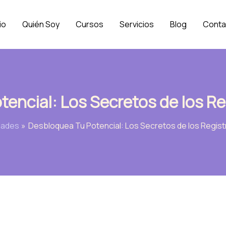
io
Quién Soy
Cursos
Servicios
Blog
Conta
encial: Los Secretos de los R
dades
Desbloquea Tu Potencial: Los Secretos de los Regis