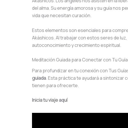
Akáshicos. Los ángeles nos asisten en la libe
del alma. Su energía amorosa y su guía nos pe
vida que necesitan curación.
Estos elementos son esenciales para comprend
Akáshicos. Al trabajar con estos seres de luz,
autoconocimiento y crecimiento espiritual.
Meditación Guiada para Conectar con Tu Guía 
Para profundizar en tu conexión con Tus Guías 
guiada
. Esta práctica te ayudará a sintonizar c
tienen para ofrecerte.
Inicia tu viaje aquí