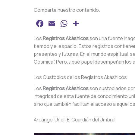
Comparte nuestro contenido.
Fa
E
W
C
c
m
h
o
Los
Registros Akáshicos
son una fuente inago
e
ai
at
m
tiempo y el espacio. Estos registros contienen
b
l
s
p
presentes y futuras. En el mundo espiritual, se
o
A
ar
Cósmica”. Pero, ¿qué papel desempeñan los á
o
p
tir
Los Custodios de los Registros Akáshicos
k
p
Los
Registros Akáshicos
son custodiados por 
integridad de esta fuente de conocimiento uni
sino que también facilitan el acceso a aquello
Arcángel Uriel: El Guardián del Umbral