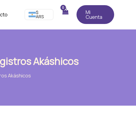
Mi
$
cto
ARS
Cuenta
egistros Akáshicos
tros Akáshicos