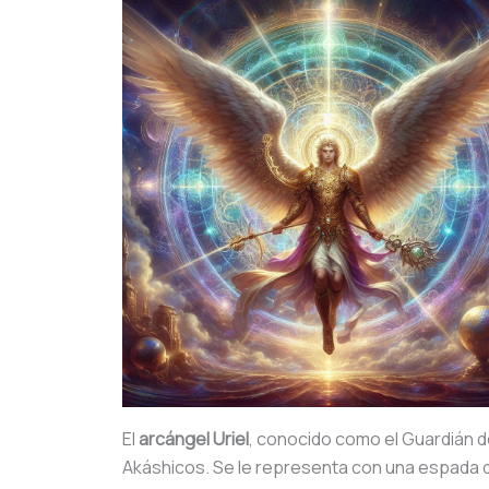
El
arcángel Uriel
, conocido como el Guardián de
Akáshicos. Se le representa con una espada de 