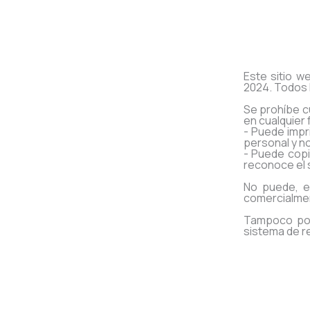
Este sitio w
2024. Todos 
Se prohíbe cu
en cualquier 
- Puede impr
personal y n
- Puede copi
reconoce el s
No puede, ex
comercialmen
Tampoco podr
sistema de r