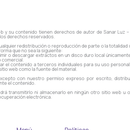
eb y su contenido tienen derechos de autor de Sanar Luz 
los derechos reservados.
alquier redistribución o reproducción de parte o la totalidad
forma que no sea la siguiente:
imir o descargar extractos en un disco duro local únicament
o comercial.
ar el contenido a terceros individuales para su uso personal,
itio web como la fuente del material.
cepto con nuestro permiso expreso por escrito, distribui
te el contenido.
á transmitirlo ni almacenarlo en ningún otro sitio web u 
ecuperación electrónica.