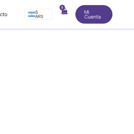
Mi
$
cto
ARS
Cuenta