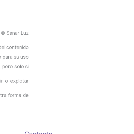
– © Sanar Luz
 del contenido
e para su uso
 pero solo si
r o explotar
otra forma de