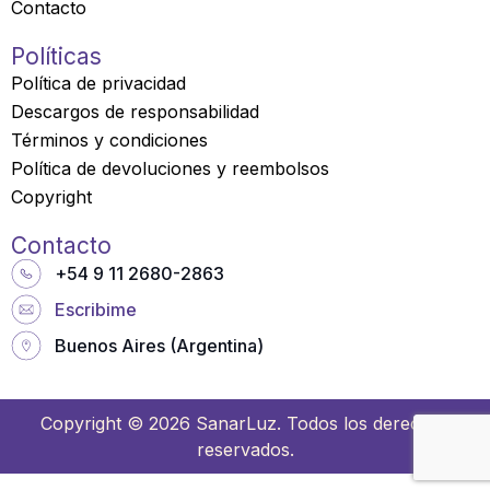
Contacto
a
r
Políticas
e
Política de privacidad
Descargos de responsabilidad
Términos y condiciones
Política de devoluciones y reembolsos
Copyright
Contacto
+54 9 11 2680-2863
Escribime
Buenos Aires (Argentina)
Copyright © 2026 SanarLuz. Todos los derechos
reservados.