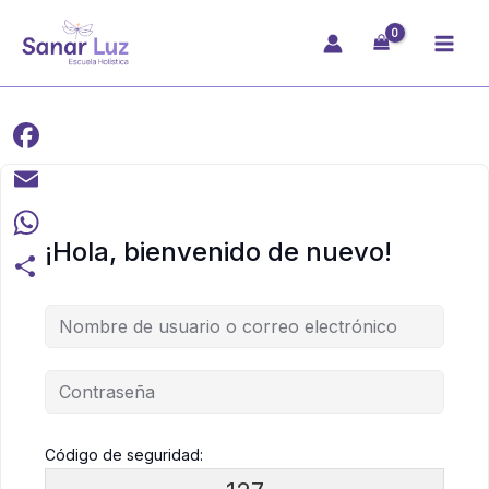
Ir
al
contenido
Facebook
Email
¡Hola, bienvenido de nuevo!
WhatsApp
Compartir
Código de seguridad: