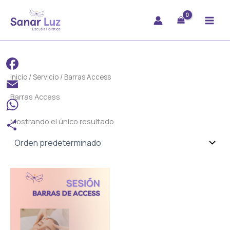
Ir
al
contenido
Inicio
/
Servicio
/ Barras Access
Facebook
Barras Access
Email
Mostrando el único resultado
WhatsApp
Compartir