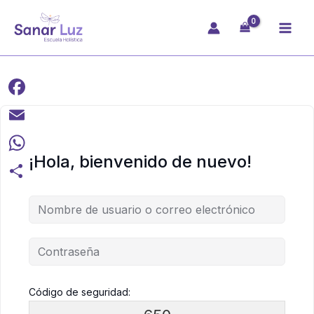
Ir
al
contenido
Facebook
Email
¡Hola, bienvenido de nuevo!
WhatsApp
Compartir
Código de seguridad: