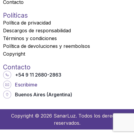
Contacto
a
r
Políticas
e
Política de privacidad
Descargos de responsabilidad
Términos y condiciones
Política de devoluciones y reembolsos
Copyright
Contacto
+54 9 11 2680-2863
Escribime
Buenos Aires (Argentina)
Copyright © 2026 SanarLuz. Todos los derechos
reservados.