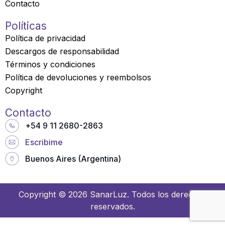
Contacto
a
r
Políticas
e
Política de privacidad
Descargos de responsabilidad
Términos y condiciones
Política de devoluciones y reembolsos
Copyright
Contacto
+54 9 11 2680-2863
Escribime
Buenos Aires (Argentina)
Copyright © 2026 SanarLuz. Todos los derechos
reservados.