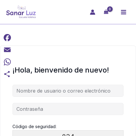
Ir
al
contenido
Facebook
Email
¡Hola, bienvenido de nuevo!
WhatsApp
Compartir
Código de seguridad: